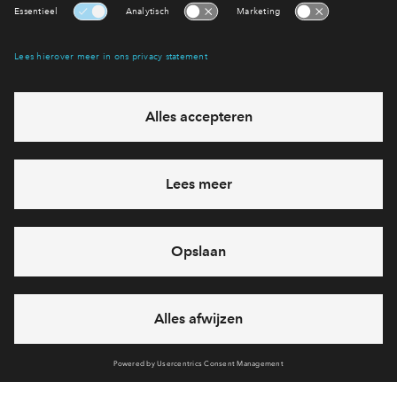
Interesse? Meld je dan snel aan
Hiermee blijf je op de hoogte van het belangrijkste nieuws en
eventuele projecten
Ja, ik wil mij aanmelden
Heb je een vraag en wil je direct antwoord? Bel ons op
088
712 27 15
6 dagen per week beschikbaar (behalve tijdens
feestdagen)
vandaag gesloten, maandag zijn we vanaf
09:00 uur weer
bereikbaar
via chat en telefoon