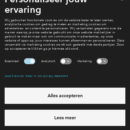
elektriciteit. Zoals zonnepanelen, vloerverwarming,
luchtwarmtepompen, HR++ glas en isolatie van muren, gevels
en daken. Je bent dus niet alleen voorbereid op de toekomst
zonder aardgas, maar bespaart óók op je maandelijks
energielasten. Genoeg redenen dus om te kiezen voor een
nieuwbouwwoning van BPD!
Interesse? Meld je dan snel aan
Hiermee blijf je op de hoogte van het belangrijkste nieuws en
eventuele projecten
Ja, ik wil mij aanmelden
Heb je een vraag en wil je direct antwoord? Bel ons op
088
712 27 15