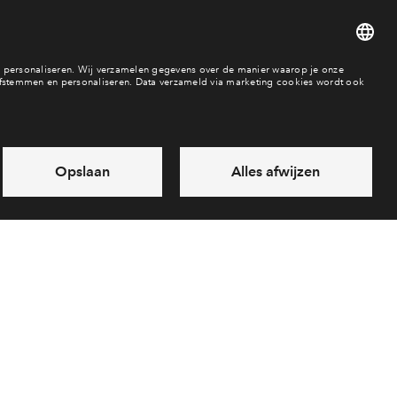
15
es
Over BPD
Disclaimer
Privacy statement
Klachten