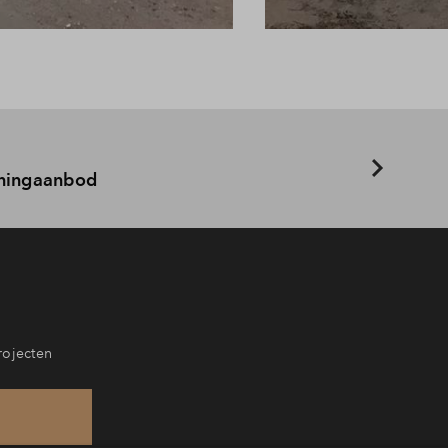
ningaanbod
rojecten