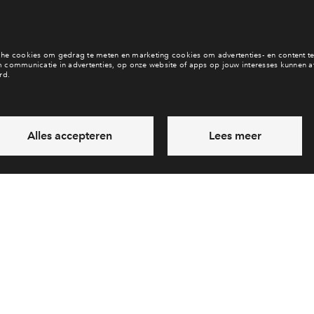
b je een vraag en wil je direct antwoord? Bel ons op
088 712 27 
6 dagen per week beschikbaar (behalve tijdens feestdagen)
vandaag van
10:00 - 13:00 uur
via chat en telefoon
Laat een bericht achter
Veelgestelde vragen
Cooki