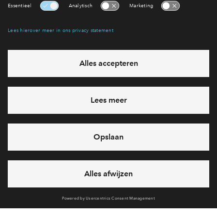
Interesse? Meld je dan snel aan
Hiermee blijf je op de hoogte van het belangrijkste nieuws en
eventuele projecten
Ja, ik wil mij aanmelden
Heb je een vraag en wil je direct antwoord? Bel ons op
088
712 27 15
6 dagen per week beschikbaar (behalve tijdens
feestdagen)
vandaag van
09:00 - 18:00 uur
via chat en telefoon