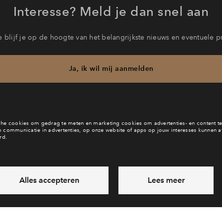
Interesse? Meld je dan snel aan
 blijf je op de hoogte van het belangrijkste nieuws en eventuele p
Ja, ik wil mij aanmelden
b je een vraag en wil je direct antwoord? Bel ons op
088 712 27 
6 dagen per week beschikbaar (behalve tijdens feestdagen)
vandaag van
09:00 - 18:00 uur
via chat en telefoon