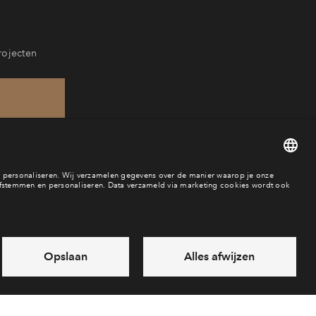
rojecten
15