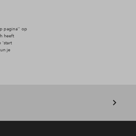
op pagina'' op
h heeft
'start
kun je