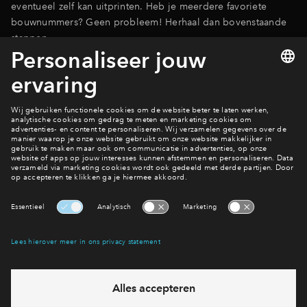
eventueel zelf kan uitprinten. Heb je meerdere favoriete
bouwnummers? Geen probleem! Herhaal dan bovenstaande
stappen.
Naar het woningaanbod
Filters
woningtype
2 onder 1 
Tussenwon
Hoekwonin