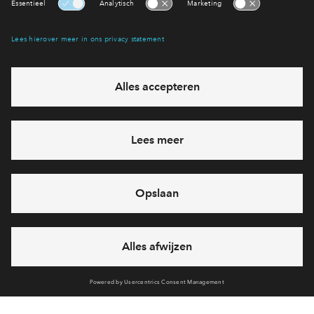
Interesse? Meld je dan snel aan
Hiermee blijf je op de hoogte van het belangrijkste nieuws en
eventuele projecten
Ja, ik wil mij aanmelden
Heb je een vraag en wil je direct antwoord? Bel ons op
088
712 27 15
6 dagen per week beschikbaar (behalve tijdens
feestdagen)
vandaag van
09:00 - 18:00 uur
via chat en telefoon