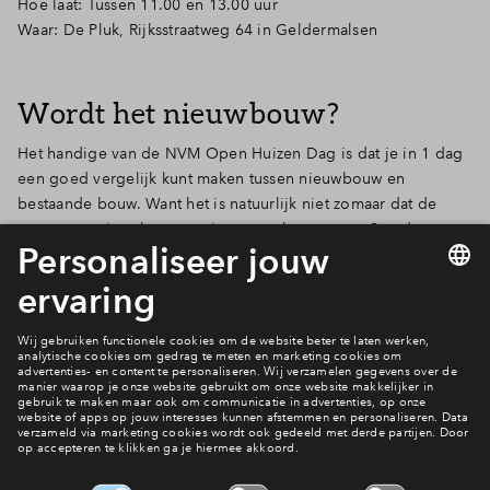
Hoe laat: Tussen 11.00 en 13.00 uur
Waar: De Pluk, Rijksstraatweg 64 in Geldermalsen
Wordt het nieuwbouw?
Het handige van de NVM Open Huizen Dag is dat je in 1 dag
een goed vergelijk kunt maken tussen nieuwbouw en
bestaande bouw. Want het is natuurlijk niet zomaar dat de
vraag naar nieuwbouwwoningen snel toeneemt. Steeds meer
mensen zien de voordelen ervan in. Geen wonder, want het is
toch ideaal dat je jouw droomhuis helemaal naar uw eigen
smaak kunt inrichten. Alles fris en nieuw en jarenlang geen
omkijken naar het onderhoud.
De laatste ontwikkelingen rond De Bastide
Nieuws