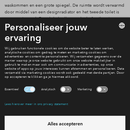
waskommen en een grote spiegel. De ruimte wordt verwarmd
door middel van een designradiator en het tweede toilet is
apart gesitueerd. Zowel de badkamer als de 2 toiletruimtes
worden voorzien van grijze wand- en vloertegels van 60 cm.
Daarnaast komt er ook een beige accenttegel op de wand die
staand wordt verwerkt.
Contact opnemen
Interesse? Meld je dan snel aan
Hiermee blijf je op de hoogte van het belangrijkste nieuws en
eventuele projecten
Ja, ik wil mij aanmelden