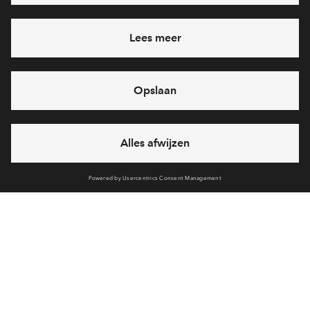
Heb je een vraag en wil je direct antwoord? Bel ons op
088
712 27 15
6 dagen per week beschikbaar (behalve tijdens
feestdagen)
vandaag gesloten, maandag zijn we vanaf
09:00 uur weer
bereikbaar
via chat en telefoon
Cookies
Over BPD
Disclaimer
Privacy statement
Klachten