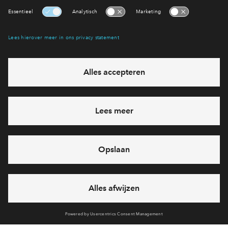
Interesse? Meld je dan snel aan
Hiermee blijf je op de hoogte van het belangrijkste nieuws en
eventuele projecten
Ja, ik wil mij aanmelden
Heb je een vraag en wil je direct antwoord? Bel ons op
088
712 27 15
6 dagen per week beschikbaar (behalve tijdens
feestdagen)
vandaag gesloten, maandag zijn we vanaf
09:00 uur weer
bereikbaar
via telefoon