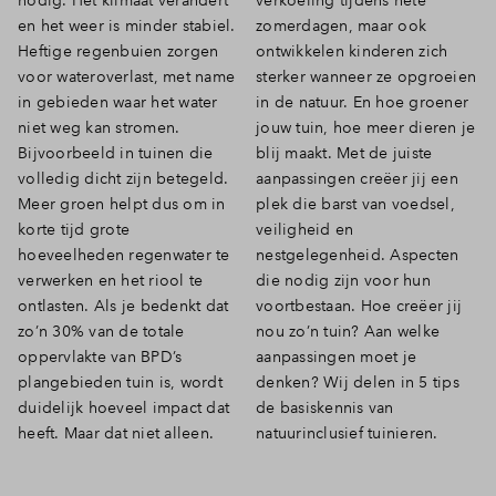
nodig. Het klimaat verandert
verkoeling tijdens hete
en het weer is minder stabiel.
zomerdagen, maar ook
Inloggen
Heftige regenbuien zorgen
ontwikkelen kinderen zich
voor wateroverlast, met name
sterker wanneer ze opgroeien
in gebieden waar het water
in de natuur. En hoe groener
niet weg kan stromen.
jouw tuin, hoe meer dieren je
Bijvoorbeeld in tuinen die
blij maakt. Met de juiste
volledig dicht zijn betegeld.
aanpassingen creëer jij een
Meer groen helpt dus om in
plek die barst van voedsel,
korte tijd grote
veiligheid en
hoeveelheden regenwater te
nestgelegenheid. Aspecten
verwerken en het riool te
die nodig zijn voor hun
ontlasten. Als je bedenkt dat
voortbestaan. Hoe creëer jij
zo’n 30% van de totale
nou zo’n tuin? Aan welke
oppervlakte van BPD’s
aanpassingen moet je
plangebieden tuin is, wordt
denken? Wij delen in 5 tips
duidelijk hoeveel impact dat
de basiskennis van
heeft. Maar dat niet alleen.
natuurinclusief tuinieren.