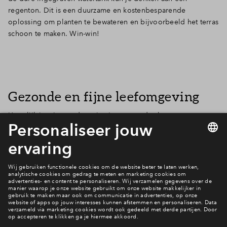
regenton. Dit is een duurzame en kostenbesparende
oplossing om planten te bewateren en bijvoorbeeld het terras
schoon te maken. Win-win!
Gezonde en fijne leefomgeving
Hopelijk inspireren deze tips je om aan de slag te gaan met
een natuurinclusieve tuin. Want hoe groot of klein je tuin ook
is, zelfs de kleinste aanpassingen dragen bij aan een gezonde
en fijne leefomgeving.
Heb jij een vraag?
Neem contact met ons op!