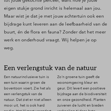
tot jouw gekochte perceel, want hoe je jouw
eigen stukje grond inricht is helemaal aan jou.
Maar wist je dat je met jouw achtertuin ook een
bijdrage kunt leveren aan de leefbaarheid van de
buurt, én de flora en fauna? Zonder dat het meer
werk en onderhoud vraagt. Wij helpen je op
weg.
Een verlengstuk van de natuur
Een natuurinclusieve tuin is
Zo’n groene tuin geeft de
een tuin waarin groen de
woonomgeving kleur en
boventoon voert. Zie het als
geur. Dit levert een positieve
een verlengstuk van de
bijdrage aan de biodiversiteit
natuur. Dat ziet er niet alleen
en onze gezondheid. Planten
mooi uit, het is ook hard
zuiveren de lucht en bieden