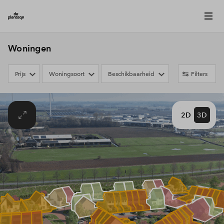
Woningen
Prijs
Woningsoort
Beschikbaarheid
Filters
2D
3D