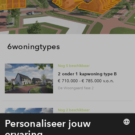
6
woningtypes
Nog 5 beschikbaar
2 onder 1 kapwoning type B
€ 710.000 - € 785.000
v.o.n.
De Woongaard fase 2
Nog 2 beschikbaar
2 onder 1 kapwoning type C
€ 655.000 - € 740.000
v.o.n.
De Woongaard fase 2