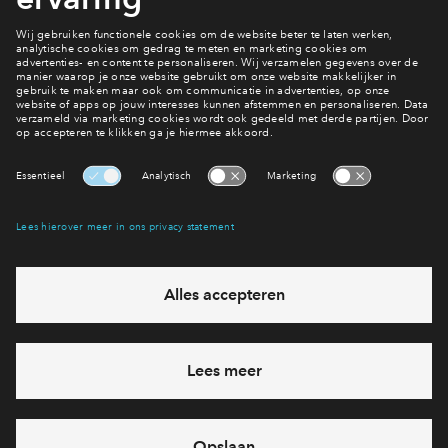
Inloggen
In optie
Hoekwoning type D
€ 496.500 - € 550.000
v.o.n.
De Woongaard fase 2
In optie
Rijwoning type E
€ 415.500
v.o.n.
De Woongaard fase 2
In optie
Rug-aan-rug woning type F
€ 334.500
v.o.n.
De Woongaard fase 2