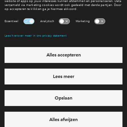
Bekijk alle nieuwsberichten
Interesse? Meld je dan snel aan
Hiermee blijf je op de hoogte van het belangrijkste nieuws en
eventuele projecten
Ja, ik wil mij aanmelden
Heb je een vraag en wil je direct antwoord? Bel ons op
088
712 27 15
6 dagen per week beschikbaar (behalve tijdens
feestdagen)
vandaag gesloten, vrijdag zijn we vanaf
09:00 uur weer
bereikbaar