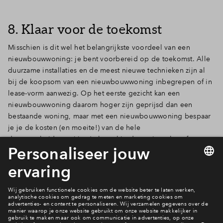
8. Klaar voor de toekomst
Misschien is dit wel het belangrijkste voordeel van een
nieuwbouwwoning: je bent voorbereid op de toekomst. Alle
duurzame installaties en de meest nieuwe technieken zijn al
bij de koopsom van een nieuwbouwwoning inbegrepen of in
lease-vorm aanwezig. Op het eerste gezicht kan een
nieuwbouwwoning daarom hoger zijn geprijsd dan een
bestaande woning, maar met een nieuwbouwwoning bespaar
je je de kosten (en moeite!) van de hele
duurzaamheidstransitie. Je komt hierdoor niet achteraf voor
verrassingen te staan. Je kiest dus voor gezond, veilig en
comfortabel wonen – en dat is op de lange termijn een heel
slimme investering!
Meer nieuws lezen?