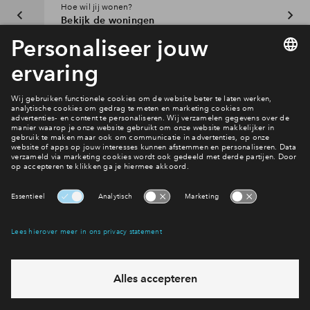
Hoe wil jij wonen?
Bekijk de woningen
Interesse? Meld je dan snel aan
Hiermee blijf je op de hoogte van het belangrijkste nieuws en
eventuele projecten
Ja, ik wil mij aanmelden
Heb je een vraag en wil je direct antwoord? Bel ons op
088
712 27 15
6 dagen per week beschikbaar (behalve tijdens
feestdagen)
vandaag gesloten, maandag zijn we vanaf
09:00 uur weer
bereikbaar