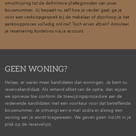
omschrijving tot de definitieve plattegronden van jouw
bouwnummer. Jij bepaalt nu zelf hoe je verder gaat: ga je
voor een verkoopgesprek bij de makelaar of doorloop je het
aankoopproces volledig online? Toch ervan afzien? Annuleer
je reservering kosteloos via je account.
GEEN WONING?
Helaas, er waren meer kandidaten dan woningen. Je bent nu
reservekandidaat. Als iemand afziet van de optie, dan wijzen
we opnieuw toe conform de toewijzingsprocedure aan de
resterende kandidaten met een voorkeur voor dat betreffende
bouwnummer. Je ontvangt een e-mail zodra er alsnog een
woning aan je wordt toegewezen. We geven geen inzicht in je
plek op de reservelijst.