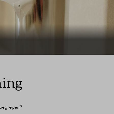
ning
nbegrepen?