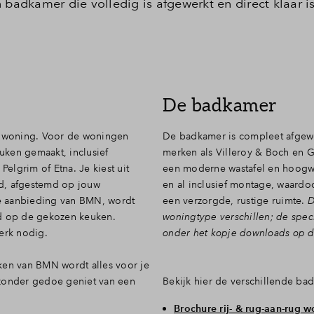
 badkamer die volledig is afgewerkt en direct klaar i
De badkamer
je woning. Voor de woningen
De badkamer is compleet afgewerk
uken gemaakt, inclusief
merken als Villeroy & Boch en 
lgrim of Etna. Je kiest uit
een moderne wastafel en hoogwa
and, afgestemd op jouw
en al inclusief montage, waardoo
e aanbieding van BMN, wordt
een verzorgde, rustige ruimte.
D
md op de gekozen keuken.
woningtype verschillen; de speci
erk nodig.
onder het kopje downloads op 
ken van BMN wordt alles voor je
 zonder gedoe geniet van een
Bekijk hier de verschillende ba
Brochure rij- & rug-aan-rug 