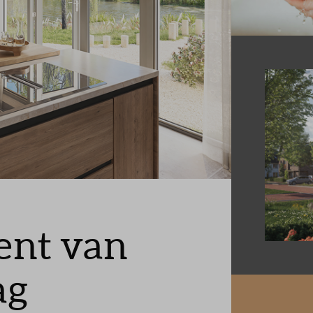
nt van
ag