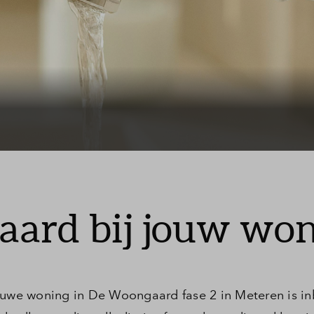
Leeswijzer
Veelgestelde vragen
Contact
daard bij jouw wo
ieuwe woning in De Woongaard fase 2 in Meteren is i