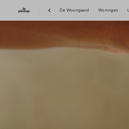
De Woongaard
Woningen
Bereikba
Voorzien
Duurzaam