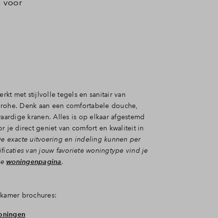
s voor
t met stijlvolle tegels en sanitair van
Grohe. Denk aan een comfortabele douche,
ardige kranen. Alles is op elkaar afgestemd
r je direct geniet van comfort en kwaliteit in
e exacte uitvoering en indeling kunnen per
ficaties van jouw favoriete woningtype vind je
de
woningenpagina
.
dkamer brochures:
woningen