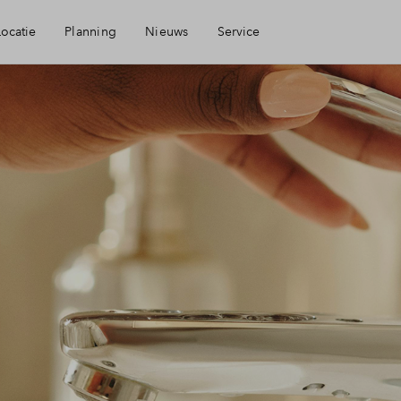
Locatie
Planning
Nieuws
Service
arheid
Mijn Eigen Huis
ingen
Financiele check
heid
Financiering
Toewijzing
Woning kopen