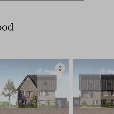
bod
5