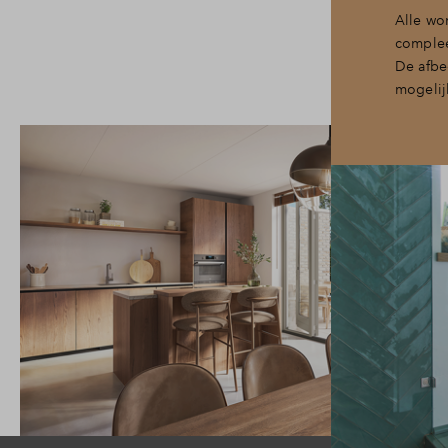
Alle wo
complee
De afbe
mogelij