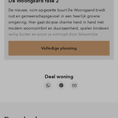
De Woongaard fase 2
De nieuwe, ruim opgezette buurt De Woongaard biedt
rust en gemeenschapsgevoel in een heerlijk groene
omgeving. Hier gaat dorpse charme hand in hand met
modern wooncomfort en duurzaamheid, spelen kinderen
veilig buiten en woon je omringd door bloemrijke
tuinen, boomgaarden, De Kannenkijker Plas en weidse
groene ruimtes.
Volledige planning
Deel woning