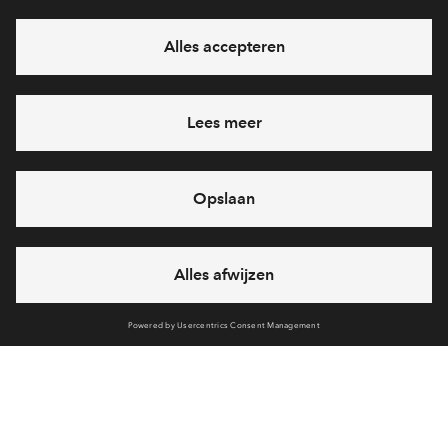
eventuele projecten
Ja, ik wil mij aanmelden
Heb je een vraag en wil je direct antwoord? Bel ons op
088
712 27 15
6 dagen per week beschikbaar (behalve tijdens
feestdagen)
vandaag van
09:00 - 18:00 uur
via chat en telefoon
Cookies
Over BPD
Disclaimer