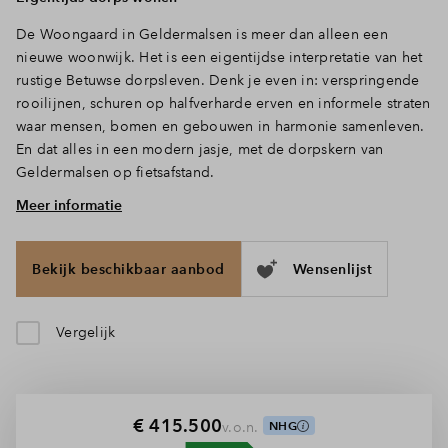
Inloggen
De Woongaard in Geldermalsen is meer dan alleen een
nieuwe woonwijk. Het is een eigentijdse interpretatie van het
rustige Betuwse dorpsleven. Denk je even in: verspringende
rooilijnen, schuren op halfverharde erven en informele straten
waar mensen, bomen en gebouwen in harmonie samenleven.
En dat alles in een modern jasje, met de dorpskern van
Geldermalsen op fietsafstand.
Meer informatie
Groen thuiskomen
De zestien tussenwoningen liggen midden in de autoluwe
straten van De Woongaard. Hagen, pergola’s en groene
Bekijk beschikbaar aanbod
Wensenlijst
daken zorgen voor kleur en leven, terwijl kinderen
buitenspelen en buren een praatje maken. De rijwoningen
zijn van alle gemakken voorzien en voelen dankzij de slimme
Vergelijk
indeling en grote ramen verrassend ruim aan. Met twee
slaapkamers op de eerste verdieping en een open, lichte
woon- en keukenruimte op de begane grond is dit de ideale
woning voor starters of stellen. De zolder biedt extra ruimte
€ 415.500
v.o.n.
NHG
voor werk, hobby of opslag. De woningen hebben een