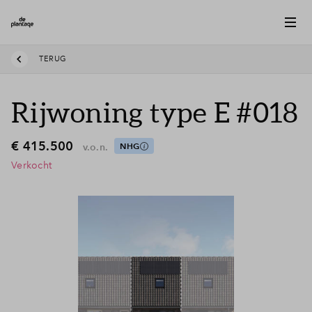
TERUG
Rijwoning type E #018
€ 415.500
v.o.n.
NHG
Verkocht