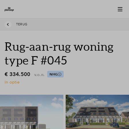
TERUG
Rug-aan-rug woning
type F #045
€ 334.500
v.o.n.
NHG
In optie