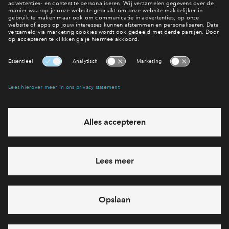
#044
#046
In optie
In optie
Rug-aan-rug woning type F
Rug-aan-rug wonin
#044
#046
€ 334.500 v.o.n.
€ 334.500 v.o
De Woongaard fase 2
De Woongaard fa
Interesse? Meld je dan snel aan
Hiermee blijf je op de hoogte van het belangrijkste nieuws en
eventuele projecten
Ja, ik wil mij aanmelden