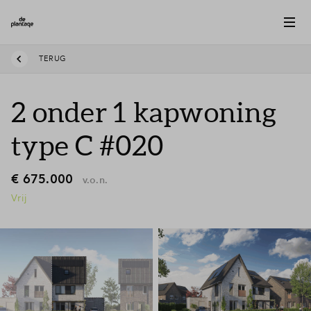
TERUG
2 onder 1 kapwoning
type C #020
€ 675.000
v.o.n.
Vrij