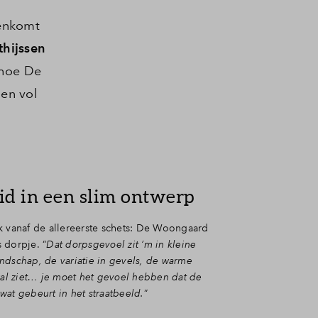
enkomt
thijssen
 hoe De
 en vol
id in een slim ontwerp
k vanaf de allereerste schets: De Woongaard
 dorpje. “
Dat dorpsgevoel zit ’m in kleine
andschap, de variatie in gevels, de warme
eral ziet… je moet het gevoel hebben dat de
at gebeurt in het straatbeeld.
”