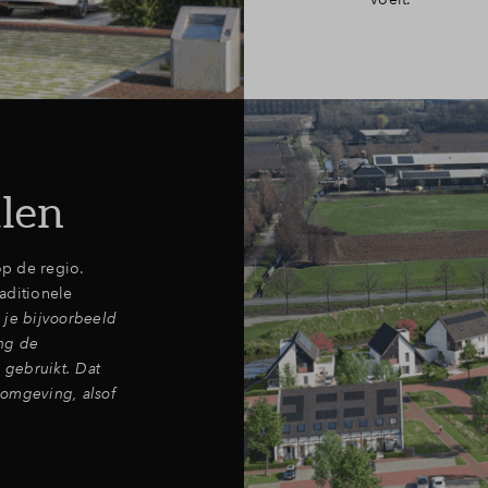
len
p de regio.
aditionele
je bijvoorbeeld
ing de
 gebruikt. Dat
 omgeving, alsof