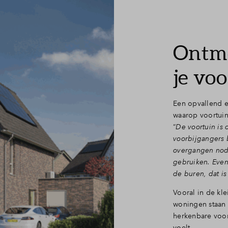
Ontmo
je vo
Een opvallend 
waarop voortuin
“
De voortuin is 
voorbijgangers 
overgangen nodi
gebruiken. Even
de buren, dat is
Vooral in de kle
woningen staan 
herkenbare voord
voelt.