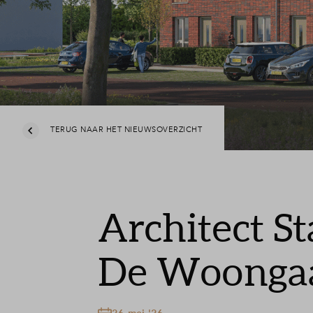
TERUG NAAR HET NIEUWSOVERZICHT
Architect S
De Woonga
26 mei '26