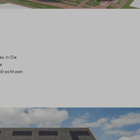
es in De
de
dt echt een