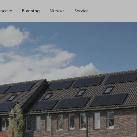
Locatie
Planning
Nieuws
Service
arheid
Mijn Eigen Huis
ingen
Financiele check
heid
Financiering
Toewijzing
Woning kopen