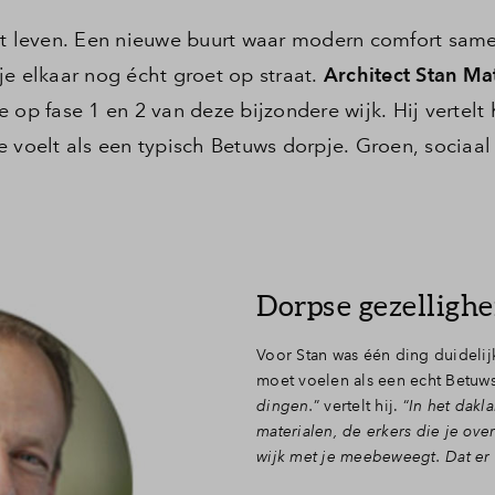
 leven. Een nieuwe buurt waar modern comfort sam
je elkaar nog écht groet op straat.
Architect Stan Ma
e op fase 1 en 2 van deze bijzondere wijk. Hij vertelt
 voelt als een typisch Betuws dorpje. Groen, sociaal
Dorpse gezellighe
Voor Stan was één ding duidelij
moet voelen als een echt Betuws
dingen.
” vertelt hij. “
In het dakl
materialen, de erkers die je ov
wijk met je meebeweegt. Dat er w