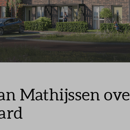
Leeswijzer
Veelgestelde vragen
Contact
tan Mathijssen ove
ard