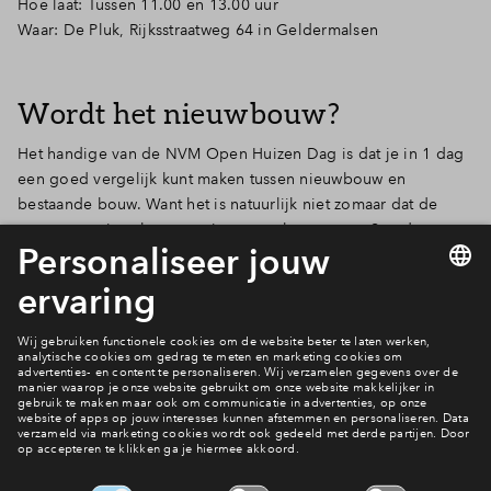
Hoe laat: Tussen 11.00 en 13.00 uur
Waar: De Pluk, Rijksstraatweg 64 in Geldermalsen
Wordt het nieuwbouw?
Het handige van de NVM Open Huizen Dag is dat je in 1 dag
een goed vergelijk kunt maken tussen nieuwbouw en
bestaande bouw. Want het is natuurlijk niet zomaar dat de
vraag naar nieuwbouwwoningen snel toeneemt. Steeds meer
mensen zien de voordelen ervan in. Geen wonder, want het is
toch ideaal dat je jouw droomhuis helemaal naar uw eigen
smaak kunt inrichten. Alles fris en nieuw en jarenlang geen
omkijken naar het onderhoud.
Iets vragen over De Plantage?
Contact