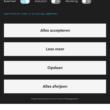
Interesse? Meld je dan snel aan
Hiermee blijf je op de hoogte van het belangrijkste nieuws en
eventuele projecten
Ja, ik wil mij aanmelden
Heb je een vraag en wil je direct antwoord? Bel ons op
088
712 27 15
6 dagen per week beschikbaar (behalve tijdens
feestdagen)
vandaag van
09:00 - 18:00 uur
via chat en telefoon