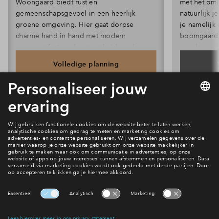
Woongaard biedt rust en
met het oml
gemeenschapsgevoel in een heerlijk
natuurlijk 
Inloggen
groene omgeving. Hier gaat dorpse
je namelijk
charme hand in hand met modern
boomgaard, 
wooncomfort en duurzaamheid, spelen
speelmogeli
kinderen veilig buiten en woon je
die uitnodi
Volledige planning
omringd door bloemrijke tuinen,
Ook profite
boomgaarden, De Kannenkijker Plas en
een klimaat
Alles over deze fase
weidse groene ruimtes.
groengevels
erfafscheid
overgang va
Interesse? Meld je dan snel aan
Hiermee blijf je op de hoogte van het belangrijkste nieuws en