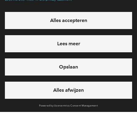
eventuele projecten
Ja, ik wil mij aanmelden
Heb je een vraag en wil je direct antwoord? Bel ons op
088
712 27 15
6 dagen per week beschikbaar (behalve tijdens
feestdagen)
vandaag gesloten, maandag zijn we vanaf
09:00 uur weer
bereikbaar
via telefoon
Cookies
Over BPD